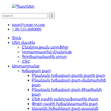
jason@create-yt.com
+ 86-535-6680886
Տուն
Մեր մասին
Ընկերության պրոֆիլը
Կորպորատիվ մշակույթ
Գործարանային տուր
ՀՏՀ
Արտադրանք
Խճաքար քար
Բնական խճաքար քարե քարե քար
Բնական խճաքար քար-մանրախիճ
քար
Բնական խճաքար քար-ծիածանի
քար
Մեծ չափի լանդշաֆտային ժայռ
Փոքր չափի խճանկարային քար
Ապակե խճանկար քար-ապակե