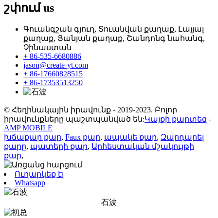
շփում
us
Գուանգշան գյուղ, Տուանվան քաղաք, Լայյալ
քաղաք, Յանյան քաղաք, Շանդոնգ նահանգ,
Չինաստան
+ 86-535-6680886
jason@create-yt.com
+ 86-17660828515
+ 86-17353513250
© Հեղինակային իրավունք - 2019-2023. Բոլոր
իրավունքները պաշտպանված են:
Կայքի քարտեզ
-
AMP MOBILE
խճաքար քար
,
Faux քար
,
ապակե քար
,
Զարդարել
քարը
,
պատերի քար
,
Արհեստական ​​մշակույթի
քար
,
Ուղարկեք էլ
Whatsapp
石波