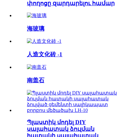
փողոցը զարդարելու համար
海玻璃
人造文化砖 -1
南盖石
Պլաստիկ մոդել DIY
սալահատակ ձուլման
հատակի սալահատակ