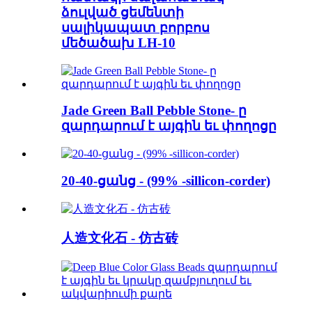
ձուլված ցեմենտի
սալիկապատ բորբոս
մեծածախ LH-10
Jade Green Ball Pebble Stone- ը
զարդարում է այգին եւ փողոցը
20-40-ցանց - (99% -sillicon-corder)
人造文化石 - 仿古砖