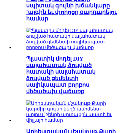
սպիտակ գույնի խճանկարը
`այգին եւ փողոցը զարդարելու
համար
Պլաստիկ մոդել DIY
սալահատակ ձուլված
հատակի սալահատակ
ձուլված ցեմենտի
սալիկապատ բորբոս
մեծածախ վաճառք
Արհեստական ​​մշակույթ Քարի