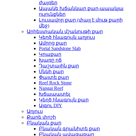
ժայռեր
Ապակե խճանկար քար-ապակյա
ուլունքներ
Լուսավոր քար (փայլ է մութ քարի
մեջ)
Արհեստական ​​մշակույթի քար
Կեղծ հնագույն աղյուս
Ամրոց քար
Portal Sandstone Slab
Կրաքար
Խառը ոճ
Դաշտային քար
Սնկի քար
Փայտե քար
Reef Rock Stone
Nangai Reef
Խճապատել
Կեղծ հնագույն քար
Այգու DIY
Աղյուս
Քարե փոշի
Բնական քար
Բնական գրանիտե քար
Բնական ավազաքար