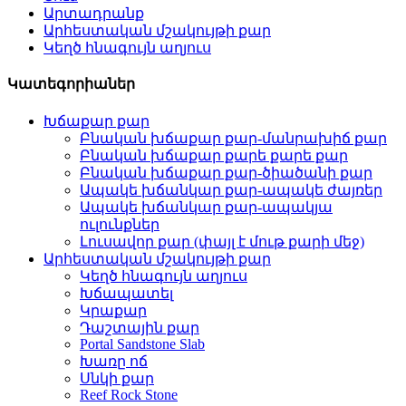
Արտադրանք
Արհեստական ​​մշակույթի քար
Կեղծ հնագույն աղյուս
Կատեգորիաներ
Խճաքար քար
Բնական խճաքար քար-մանրախիճ քար
Բնական խճաքար քարե քարե քար
Բնական խճաքար քար-ծիածանի քար
Ապակե խճանկար քար-ապակե ժայռեր
Ապակե խճանկար քար-ապակյա
ուլունքներ
Լուսավոր քար (փայլ է մութ քարի մեջ)
Արհեստական ​​մշակույթի քար
Կեղծ հնագույն աղյուս
Խճապատել
Կրաքար
Դաշտային քար
Portal Sandstone Slab
Խառը ոճ
Սնկի քար
Reef Rock Stone