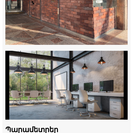
Պարամետրեր