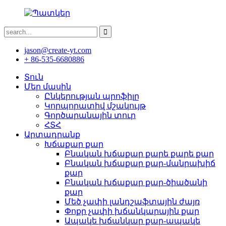
jason@create-yt.com
+ 86-535-6680886
Տուն
Մեր մասին
Ընկերության պրոֆիլը
Կորպորատիվ մշակույթ
Գործարանային տուր
ՀՏՀ
Արտադրանք
Խճաքար քար
Բնական խճաքար քարե քարե քար
Բնական խճաքար քար-մանրախիճ
քար
Բնական խճաքար քար-ծիածանի
քար
Մեծ չափի լանդշաֆտային ժայռ
Փոքր չափի խճանկարային քար
Ապակե խճանկար քար-ապակե