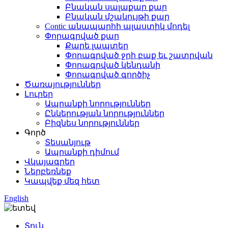
Բնական սալաքար քար
Բնական մշակույթի քար
Contic անապարհի պլաստիկ մոդել
Փորագրված քար
Քարե լապտեր
Փորագրված ջրի բաք եւ շատրվան
Փորագրված կենդանի
Փորագրված գործիչ
Ծառայություններ
Լուրեր
Ապրանքի նորություններ
Ընկերության նորություններ
Բիզնես նորություններ
Գործ
Տեսանյութ
Ապրանքի դիմում
Վկայագրեր
Ներբեռնեք
Կապվեք մեզ հետ
English
Տուն