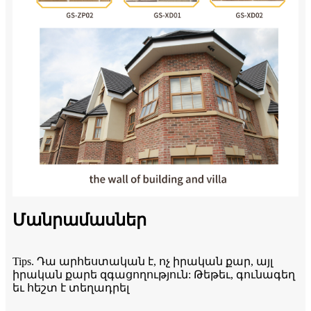
Մանրամասներ
Tips. Դա արհեստական ​​է, ոչ իրական քար, այլ
իրական քարե զգացողություն: Թեթեւ, գունագեղ
եւ հեշտ է տեղադրել