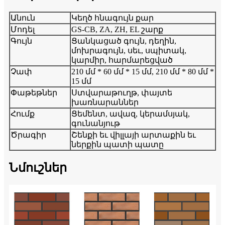
Անուն
Կեղծ հնագույն քար
Մոդել
GS-CB, ZA, ZH, EL շարք
Գույն
Ցանկացած գույն, դեղին,
մոխրագույն, սեւ, սպիտակ,
կարմիր, հարմարեցված
Չափ
210 մմ * 60 մմ * 15 մմ, 210 մմ * 80 մմ *
15 մմ
Փաթեթներ
Ստվարաթուղթ, փայտե
խառնարաններ
Հումք
Ցեմենտ, ավազ, կերամսյակ,
գունանյութ
Ծրագիր
Շենքի եւ վիլլայի արտաքին եւ
ներքին պատի պատը
Նմուշներ