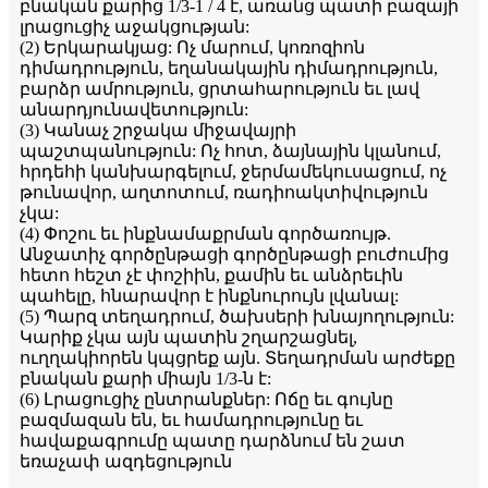
բնական քարից 1/3-1 / 4 է, առանց պատի բազայի
լրացուցիչ աջակցության:
(2) Երկարակյաց: Ոչ մարում, կոռոզիոն
դիմադրություն, եղանակային դիմադրություն,
բարձր ամրություն, ցրտահարություն եւ լավ
անարդյունավետություն:
(3) Կանաչ շրջակա միջավայրի
պաշտպանություն: Ոչ հոտ, ձայնային կլանում,
հրդեհի կանխարգելում, ջերմամեկուսացում, ոչ
թունավոր, աղտոտում, ռադիոակտիվություն
չկա:
(4) Փոշու եւ ինքնամաքրման գործառույթ.
Անջատիչ գործընթացի գործընթացի բուժումից
հետո հեշտ չէ փոշիին, քամին եւ անձրեւին
պահելը, հնարավոր է ինքնուրույն լվանալ:
(5) Պարզ տեղադրում, ծախսերի խնայողություն:
Կարիք չկա այն պատին շղարշացնել,
ուղղակիորեն կպցրեք այն. Տեղադրման արժեքը
բնական քարի միայն 1/3-ն է:
(6) Լրացուցիչ ընտրանքներ: Ոճը եւ գույնը
բազմազան են, եւ համադրությունը եւ
հավաքագրումը պատը դարձնում են շատ
եռաչափ ազդեցություն