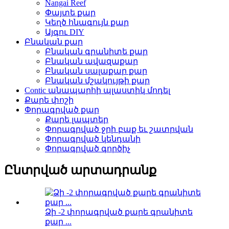
Nangai Reef
Փայտե քար
Կեղծ հնագույն քար
Այգու DIY
Բնական քար
Բնական գրանիտե քար
Բնական ավազաքար
Բնական սալաքար քար
Բնական մշակույթի քար
Contic անապարհի պլաստիկ մոդել
Քարե փոշի
Փորագրված քար
Քարե լապտեր
Փորագրված ջրի բաք եւ շատրվան
Փորագրված կենդանի
Փորագրված գործիչ
Ընտրված արտադրանք
Ձի -2 փորագրված քարե գրանիտե
քար ...