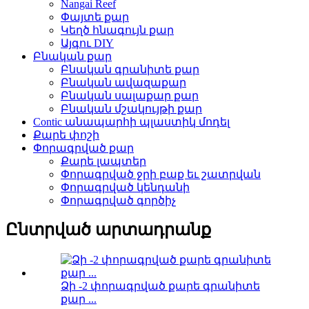
Nangai Reef
Փայտե քար
Կեղծ հնագույն քար
Այգու DIY
Բնական քար
Բնական գրանիտե քար
Բնական ավազաքար
Բնական սալաքար քար
Բնական մշակույթի քար
Contic անապարհի պլաստիկ մոդել
Քարե փոշի
Փորագրված քար
Քարե լապտեր
Փորագրված ջրի բաք եւ շատրվան
Փորագրված կենդանի
Փորագրված գործիչ
Ընտրված արտադրանք
Ձի -2 փորագրված քարե գրանիտե
քար ...