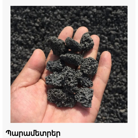
Պարամետրեր