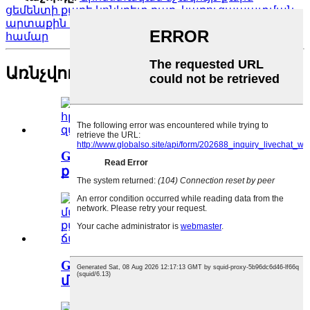
ցեմենտի քարե կոնկրետ քար, կառուցապատման
արտաքին եւ ներքին հարդարանքը զարդարելու
համար
Առնչվող ապրանքներ
GS-021 Կարմիր գույնի լավա
քարե հրաբխային ժայռ `դ ...
GS-018 քնջութի սպիտակ
մանրախիճ քարե ագրեգա ...