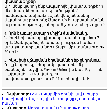
փաստաթղթեր:
Այո, մենք կարող ենք ապահովել փաստաթղթերի
մեծ մասը, ներառյալ վերլուծության /
համապատասխանության վկայականներ.
Ապահովագրություն; Ծագումը եւ արտահանման
այլ փաստաթղթեր, անհրաժեշտության դեպքում:
4. Որն է առաջատարի միջին ժամանակը:
Նմուշների համար գլխավոր ժամանակը մոտ 7
օր է: Զանգվածային արտադրության համար
առաջատարը ավանդի վճարումը ստանալուց 20-
30 օր է:
5. Ինչպիսի վճարման եղանակներ եք ընդունում:
Դուք կարող եք վճարումը կատարել մեր
բանկային հաշվին, Western Union- ին կամ PayPal- ին.
Նախապես 30% ավանդ, 70%
հավասարակշռություն B / L օրինակի դեմ:
Նախորդը:
GS-021 Կարմիր գույնի լավա քարե
հրաբխային ժայռ, այգին եւ փողոցը զարդարելու
համար
Հաջորդը.
Արհեստական ​​մշակույթ քարե