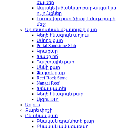
ժայռեր
Ապակե խճանկար քար-ապակյա
ուլունքներ
Լուսավոր քար (փայլ է մութ քարի
մեջ)
Արհեստական ​​մշակույթի քար
Կեղծ հնագույն աղյուս
Ամրոց քար
Portal Sandstone Slab
Կրաքար
Խառը ոճ
Դաշտային քար
Սնկի քար
Փայտե քար
Reef Rock Stone
Nangai Reef
Խճապատել
Կեղծ հնագույն քար
Այգու DIY
Աղյուս
Քարե փոշի
Բնական քար
Բնական գրանիտե քար
Բնական ավազաքար