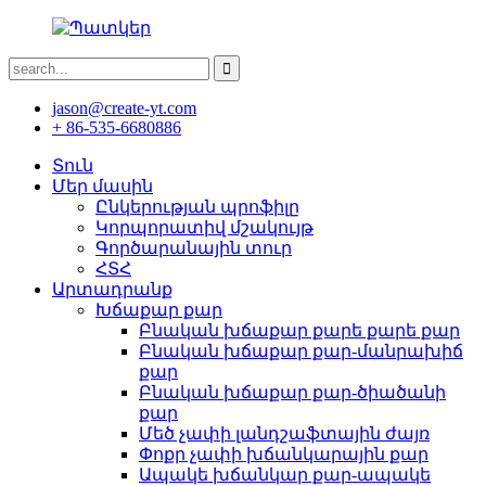
jason@create-yt.com
+ 86-535-6680886
Տուն
Մեր մասին
Ընկերության պրոֆիլը
Կորպորատիվ մշակույթ
Գործարանային տուր
ՀՏՀ
Արտադրանք
Խճաքար քար
Բնական խճաքար քարե քարե քար
Բնական խճաքար քար-մանրախիճ
քար
Բնական խճաքար քար-ծիածանի
քար
Մեծ չափի լանդշաֆտային ժայռ
Փոքր չափի խճանկարային քար
Ապակե խճանկար քար-ապակե