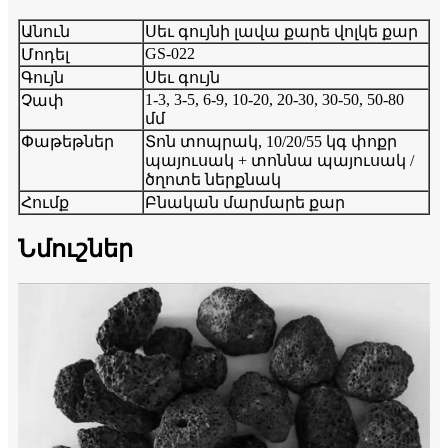
Անուն
Սեւ գույնի լավա քարե վոլկե քար
GS-022
Մոդել
Գույն
Սեւ գույն
1-3, 3-5, 6-9, 10-20, 20-30, 30-50, 50-80
Չափ
մմ
Փաթեթներ
Տոն տոպրակ, 10/20/55 կգ փոքր
պայուսակ + տոննա պայուսակ /
ծղոտե ներքնակ
Հումք
Բնական մարմարե քար
Նմուշներ