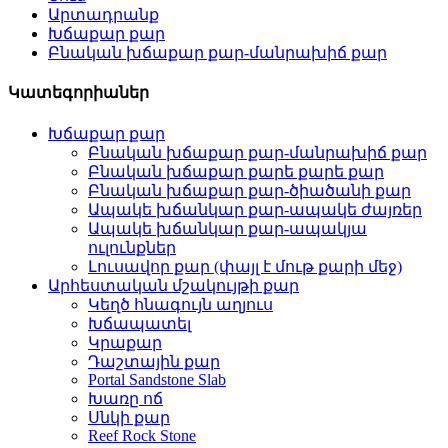
Արտադրանք
Խճաքար քար
Բնական խճաքար քար-մանրախիճ քար
Կատեգորիաներ
Խճաքար քար
Բնական խճաքար քար-մանրախիճ քար
Բնական խճաքար քարե քարե քար
Բնական խճաքար քար-ծիածանի քար
Ապակե խճանկար քար-ապակե ժայռեր
Ապակե խճանկար քար-ապակյա
ուլունքներ
Լուսավոր քար (փայլ է մութ քարի մեջ)
Արհեստական ​​մշակույթի քար
Կեղծ հնագույն աղյուս
Խճապատել
Կրաքար
Դաշտային քար
Portal Sandstone Slab
Խառը ոճ
Սնկի քար
Reef Rock Stone