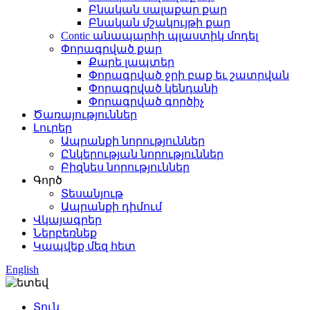
Բնական սալաքար քար
Բնական մշակույթի քար
Contic անապարհի պլաստիկ մոդել
Փորագրված քար
Քարե լապտեր
Փորագրված ջրի բաք եւ շատրվան
Փորագրված կենդանի
Փորագրված գործիչ
Ծառայություններ
Լուրեր
Ապրանքի նորություններ
Ընկերության նորություններ
Բիզնես նորություններ
Գործ
Տեսանյութ
Ապրանքի դիմում
Վկայագրեր
Ներբեռնեք
Կապվեք մեզ հետ
English
Տուն