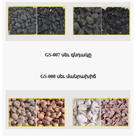
GS-007 սեւ գնդակը
GS-008 սեւ մանրախիճ