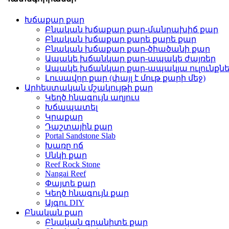
Խճաքար քար
Բնական խճաքար քար-մանրախիճ քար
Բնական խճաքար քարե քարե քար
Բնական խճաքար քար-ծիածանի քար
Ապակե խճանկար քար-ապակե ժայռեր
Ապակե խճանկար քար-ապակյա ուլունքն
Լուսավոր քար (փայլ է մութ քարի մեջ)
Արհեստական ​​մշակույթի քար
Կեղծ հնագույն աղյուս
Խճապատել
Կրաքար
Դաշտային քար
Portal Sandstone Slab
Խառը ոճ
Սնկի քար
Reef Rock Stone
Nangai Reef
Փայտե քար
Կեղծ հնագույն քար
Այգու DIY
Բնական քար
Բնական գրանիտե քար