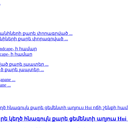
իների քարե փորագրված ...
dcape- ի համար
ծ քարե լապտեր ...
e ...
րե կեղծ հնագույն քարե ցեմենտի աղյուս Hui