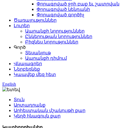
Փորագրված ջրի բաք եւ շատրվան
Փորագրված կենդանի
Փորագրված գործիչ
Ծառայություններ
Լուրեր
Ապրանքի նորություններ
Ընկերության նորություններ
Բիզնես նորություններ
Գործ
Տեսանյութ
Ապրանքի դիմում
Վկայագրեր
Ներբեռնեք
Կապվեք մեզ հետ
English
Տուն
Արտադրանք
Արհեստական ​​մշակույթի քար
Կեղծ հնագույն քար
Կատեգորիաներ