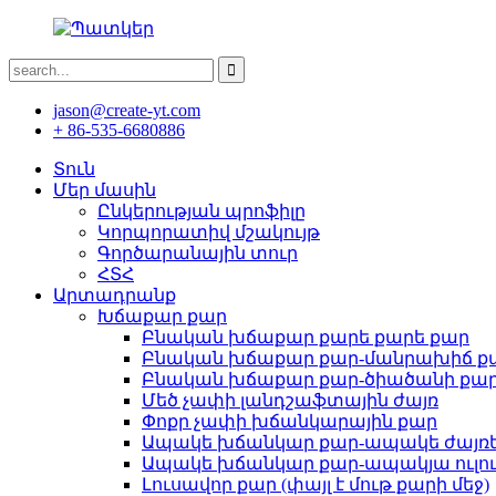
jason@create-yt.com
+ 86-535-6680886
Տուն
Մեր մասին
Ընկերության պրոֆիլը
Կորպորատիվ մշակույթ
Գործարանային տուր
ՀՏՀ
Արտադրանք
Խճաքար քար
Բնական խճաքար քարե քարե քար
Բնական խճաքար քար-մանրախիճ ք
Բնական խճաքար քար-ծիածանի քա
Մեծ չափի լանդշաֆտային ժայռ
Փոքր չափի խճանկարային քար
Ապակե խճանկար քար-ապակե ժայռ
Ապակե խճանկար քար-ապակյա ուլու
Լուսավոր քար (փայլ է մութ քարի մեջ)