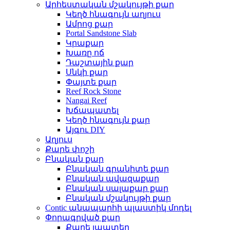
Արհեստական ​​մշակույթի քար
Կեղծ հնագույն աղյուս
Ամրոց քար
Portal Sandstone Slab
Կրաքար
Խառը ոճ
Դաշտային քար
Սնկի քար
Փայտե քար
Reef Rock Stone
Nangai Reef
Խճապատել
Կեղծ հնագույն քար
Այգու DIY
Աղյուս
Քարե փոշի
Բնական քար
Բնական գրանիտե քար
Բնական ավազաքար
Բնական սալաքար քար
Բնական մշակույթի քար
Contic անապարհի պլաստիկ մոդել
Փորագրված քար
Քարե լապտեր