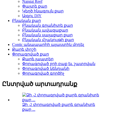
Nangai Reef
Փայտե քար
Կեղծ հնագույն քար
Այգու DIY
Բնական քար
Բնական գրանիտե քար
Բնական ավազաքար
Բնական սալաքար քար
Բնական մշակույթի քար
Contic անապարհի պլաստիկ մոդել
Քարե փոշի
Փորագրված քար
Քարե լապտեր
Փորագրված ջրի բաք եւ շատրվան
Փորագրված կենդանի
Փորագրված գործիչ
Ընտրված արտադրանք
Ձի -2 փորագրված քարե գրանիտե
քար ...