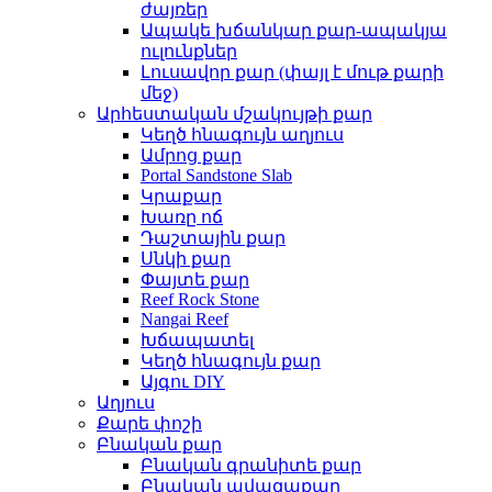
ժայռեր
Ապակե խճանկար քար-ապակյա
ուլունքներ
Լուսավոր քար (փայլ է մութ քարի
մեջ)
Արհեստական ​​մշակույթի քար
Կեղծ հնագույն աղյուս
Ամրոց քար
Portal Sandstone Slab
Կրաքար
Խառը ոճ
Դաշտային քար
Սնկի քար
Փայտե քար
Reef Rock Stone
Nangai Reef
Խճապատել
Կեղծ հնագույն քար
Այգու DIY
Աղյուս
Քարե փոշի
Բնական քար
Բնական գրանիտե քար
Բնական ավազաքար