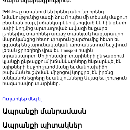
Կարճ նկարագրություն.
Pebbles- ը ստանում են իրենց անունը իրենց
նմանությունից սագի ձու: Որպես մի տեսակ մաքուր
բնական քար, խճանկարներ վերցված են հին գետի
ափի կողմից արտադրված ավազի եւ քարե
լեռներից, տարիներ առաջ տասնյակ հազարավոր
մարդկանցից հետո փխրուն շարժումից հետո եւ
զգացել են շարունակական արտանետում եւ շփում
լեռան ջրհեղեղի վրա եւ Transport րային
տրանսպորտ: Միլիոնավոր տարիների ընթացքում
կյանքի ընթացքում խճանկարները ենթարկվել են
ալիքների եւ ջրի շարժմանը եւ մանրախիճի
բախման եւ շփման միջոցով կորցրել են իրենց
անկանոն եզրերը եւ անկյունները Ավազ եւ լռություն
հազարավոր տարիներ:
Ուղարկեք մեզ էլ
Ապրանքի մանրամասն
Ապրանքի պիտակներ