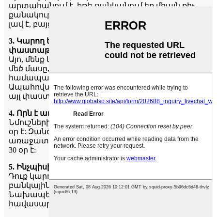
արտահանում է, եթե ցանկանում եք միայն քիչ
քանակություններ եւ պետք է LCL- ն, ապա դա
լավ է, բայց արժեքը կավելացվի:
3. Կարող եք տրամադրել համապատասխան
փաստաթղթեր:
Այո, մենք կարող ենք ապահովել փաստաթղթերի
մեծ մասը, ներառյալ վերլուծության /
համապատասխանության վկայականներ.
Ապահովագրություն; Ծագումը եւ արտահանման
այլ փաստաթղթեր, անհրաժեշտության դեպքում:
4. Որն է առաջատարի միջին ժամանակը:
Նմուշների համար գլխավոր ժամանակը մոտ 7
օր է: Զանգվածային արտադրության համար
առաջատարը ավանդի վճարումը ստանալուց 20-
30 օր է:
5. Ինչպիսի վճարման եղանակներ եք ընդունում:
Դուք կարող եք վճարումը կատարել մեր
բանկային հաշվին, Western Union- ին կամ PayPal- ին.
Նախապես 30% ավանդ, 70%
հավասարակշռություն B / L օրինակի դեմ: