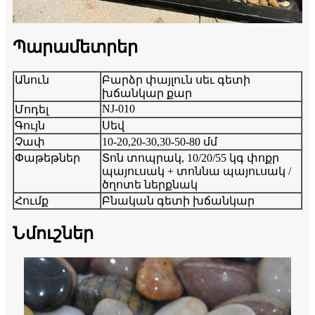
Պարամետրեր
Անուն
Բարձր փայլուն սեւ գետի
խճանկար քար
NJ-010
Մոդել
Գույն
Սեվ
Չափ
10-20,20-30,30-50-80 մմ
Փաթեթներ
Տոն տոպրակ, 10/20/55 կգ փոքր
պայուսակ + տոննա պայուսակ /
ծղոտե ներքնակ
Հումք
Բնական գետի խճանկար
Նմուշներ