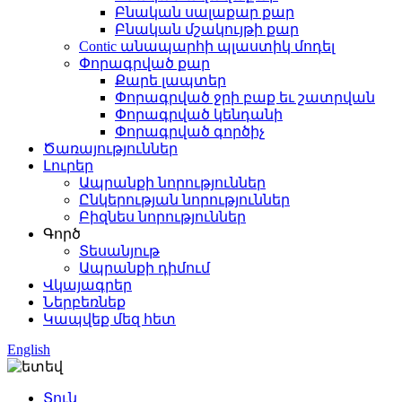
Բնական սալաքար քար
Բնական մշակույթի քար
Contic անապարհի պլաստիկ մոդել
Փորագրված քար
Քարե լապտեր
Փորագրված ջրի բաք եւ շատրվան
Փորագրված կենդանի
Փորագրված գործիչ
Ծառայություններ
Լուրեր
Ապրանքի նորություններ
Ընկերության նորություններ
Բիզնես նորություններ
Գործ
Տեսանյութ
Ապրանքի դիմում
Վկայագրեր
Ներբեռնեք
Կապվեք մեզ հետ
English
Տուն