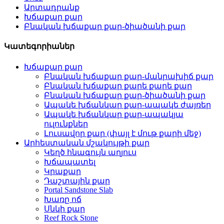
Արտադրանք
Խճաքար քար
Բնական խճաքար քար-ծիածանի քար
Կատեգորիաներ
Խճաքար քար
Բնական խճաքար քար-մանրախիճ քար
Բնական խճաքար քարե քարե քար
Բնական խճաքար քար-ծիածանի քար
Ապակե խճանկար քար-ապակե ժայռեր
Ապակե խճանկար քար-ապակյա
ուլունքներ
Լուսավոր քար (փայլ է մութ քարի մեջ)
Արհեստական ​​մշակույթի քար
Կեղծ հնագույն աղյուս
Խճապատել
Կրաքար
Դաշտային քար
Portal Sandstone Slab
Խառը ոճ
Սնկի քար
Reef Rock Stone