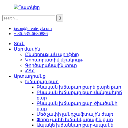
jason@create-yt.com
+ 86-535-6680886
Տուն
Մեր մասին
Ընկերության պրոֆիլը
Կորպորատիվ մշակույթ
Գործարանային տուր
ՀՏՀ
Արտադրանք
Խճաքար քար
Բնական խճաքար քարե քարե քար
Բնական խճաքար քար-մանրախիճ
քար
Բնական խճաքար քար-ծիածանի
քար
Մեծ չափի լանդշաֆտային ժայռ
Փոքր չափի խճանկարային քար
Ապակե խճանկար քար-ապակե