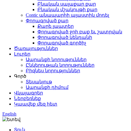
Բնական սալաքար քար
Բնական մշակույթի քար
Contic անապարհի պլաստիկ մոդել
Փորագրված քար
Քարե լապտեր
Փորագրված ջրի բաք եւ շատրվան
Փորագրված կենդանի
Փորագրված գործիչ
Ծառայություններ
Լուրեր
Ապրանքի նորություններ
Ընկերության նորություններ
Բիզնես նորություններ
Գործ
Տեսանյութ
Ապրանքի դիմում
Վկայագրեր
Ներբեռնեք
Կապվեք մեզ հետ
English
Տուն