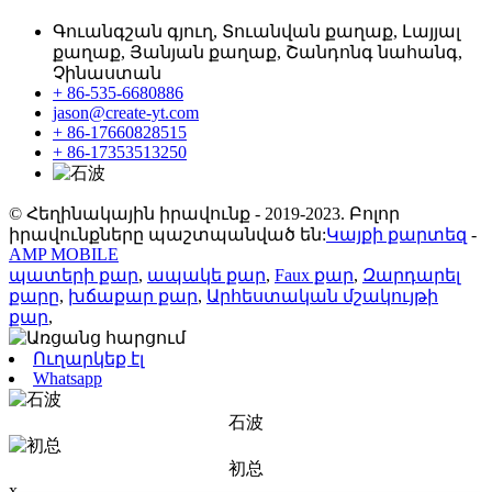
Գուանգշան գյուղ, Տուանվան քաղաք, Լայյալ
քաղաք, Յանյան քաղաք, Շանդոնգ նահանգ,
Չինաստան
+ 86-535-6680886
jason@create-yt.com
+ 86-17660828515
+ 86-17353513250
© Հեղինակային իրավունք - 2019-2023. Բոլոր
իրավունքները պաշտպանված են:
Կայքի քարտեզ
-
AMP MOBILE
պատերի քար
,
ապակե քար
,
Faux քար
,
Զարդարել
քարը
,
խճաքար քար
,
Արհեստական ​​մշակույթի
քար
,
Ուղարկեք էլ
Whatsapp
石波
初总
x