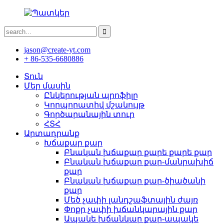
jason@create-yt.com
+ 86-535-6680886
Տուն
Մեր մասին
Ընկերության պրոֆիլը
Կորպորատիվ մշակույթ
Գործարանային տուր
ՀՏՀ
Արտադրանք
Խճաքար քար
Բնական խճաքար քարե քարե քար
Բնական խճաքար քար-մանրախիճ
քար
Բնական խճաքար քար-ծիածանի
քար
Մեծ չափի լանդշաֆտային ժայռ
Փոքր չափի խճանկարային քար
Ապակե խճանկար քար-ապակե