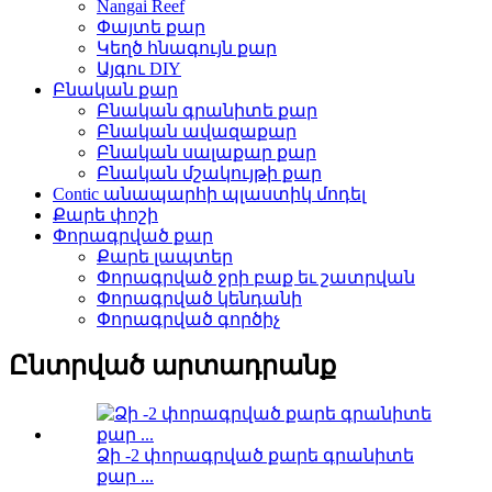
Nangai Reef
Փայտե քար
Կեղծ հնագույն քար
Այգու DIY
Բնական քար
Բնական գրանիտե քար
Բնական ավազաքար
Բնական սալաքար քար
Բնական մշակույթի քար
Contic անապարհի պլաստիկ մոդել
Քարե փոշի
Փորագրված քար
Քարե լապտեր
Փորագրված ջրի բաք եւ շատրվան
Փորագրված կենդանի
Փորագրված գործիչ
Ընտրված արտադրանք
Ձի -2 փորագրված քարե գրանիտե
քար ...