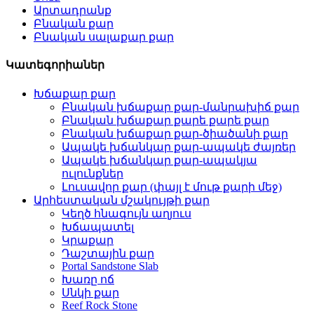
Արտադրանք
Բնական քար
Բնական սալաքար քար
Կատեգորիաներ
Խճաքար քար
Բնական խճաքար քար-մանրախիճ քար
Բնական խճաքար քարե քարե քար
Բնական խճաքար քար-ծիածանի քար
Ապակե խճանկար քար-ապակե ժայռեր
Ապակե խճանկար քար-ապակյա
ուլունքներ
Լուսավոր քար (փայլ է մութ քարի մեջ)
Արհեստական ​​մշակույթի քար
Կեղծ հնագույն աղյուս
Խճապատել
Կրաքար
Դաշտային քար
Portal Sandstone Slab
Խառը ոճ
Սնկի քար
Reef Rock Stone