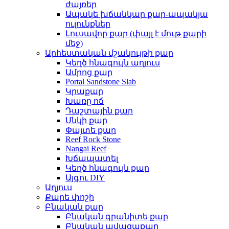
ժայռեր
Ապակե խճանկար քար-ապակյա
ուլունքներ
Լուսավոր քար (փայլ է մութ քարի
մեջ)
Արհեստական ​​մշակույթի քար
Կեղծ հնագույն աղյուս
Ամրոց քար
Portal Sandstone Slab
Կրաքար
Խառը ոճ
Դաշտային քար
Սնկի քար
Փայտե քար
Reef Rock Stone
Nangai Reef
Խճապատել
Կեղծ հնագույն քար
Այգու DIY
Աղյուս
Քարե փոշի
Բնական քար
Բնական գրանիտե քար
Բնական ավազաքար