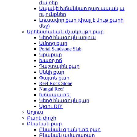
ժայռեր
Ապակե խճանկար քար-ապակյա
ուլունքներ
Լուսավոր քար (փայլ է մութ քարի
մեջ)
Արհեստական ​​մշակույթի քար
Կեղծ հնագույն աղյուս
Ամրոց քար
Portal Sandstone Slab
Կրաքար
Խառը ոճ
Դաշտային քար
Սնկի քար
Փայտե քար
Reef Rock Stone
Nangai Reef
Խճապատել
Կեղծ հնագույն քար
Այգու DIY
Աղյուս
Քարե փոշի
Բնական քար
Բնական գրանիտե քար
Բնական ավազաքար