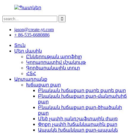
jason@create-yt.com
+ 86-535-6680886
Տուն
Մեր մասին
Ընկերության պրոֆիլը
Կորպորատիվ մշակույթ
Գործարանային տուր
ՀՏՀ
Արտադրանք
Խճաքար քար
Բնական խճաքար քարե քարե քար
Բնական խճաքար քար-մանրախիճ
քար
Բնական խճաքար քար-ծիածանի
քար
Մեծ չափի լանդշաֆտային ժայռ
Փոքր չափի խճանկարային քար
Ապակե խճանկար քար-ապակե