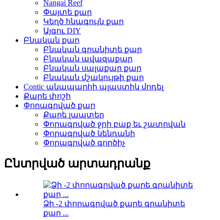
Nangai Reef
Փայտե քար
Կեղծ հնագույն քար
Այգու DIY
Բնական քար
Բնական գրանիտե քար
Բնական ավազաքար
Բնական սալաքար քար
Բնական մշակույթի քար
Contic անապարհի պլաստիկ մոդել
Քարե փոշի
Փորագրված քար
Քարե լապտեր
Փորագրված ջրի բաք եւ շատրվան
Փորագրված կենդանի
Փորագրված գործիչ
Ընտրված արտադրանք
Ձի -2 փորագրված քարե գրանիտե
քար ...