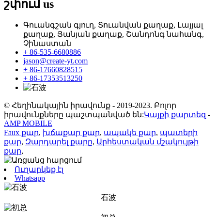
շփում
us
Գուանգշան գյուղ, Տուանվան քաղաք, Լայյալ
քաղաք, Յանյան քաղաք, Շանդոնգ նահանգ,
Չինաստան
+ 86-535-6680886
jason@create-yt.com
+ 86-17660828515
+ 86-17353513250
© Հեղինակային իրավունք - 2019-2023. Բոլոր
իրավունքները պաշտպանված են:
Կայքի քարտեզ
-
AMP MOBILE
Faux քար
,
խճաքար քար
,
ապակե քար
,
պատերի
քար
,
Զարդարել քարը
,
Արհեստական ​​մշակույթի
քար
,
Ուղարկեք էլ
Whatsapp
石波