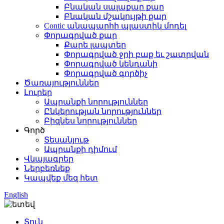
Բնական սալաքար քար
Բնական մշակույթի քար
Contic անապարհի պլաստիկ մոդել
Փորագրված քար
Քարե լապտեր
Փորագրված ջրի բաք եւ շատրվան
Փորագրված կենդանի
Փորագրված գործիչ
Ծառայություններ
Լուրեր
Ապրանքի նորություններ
Ընկերության նորություններ
Բիզնես նորություններ
Գործ
Տեսանյութ
Ապրանքի դիմում
Վկայագրեր
Ներբեռնեք
Կապվեք մեզ հետ
English
Տուն