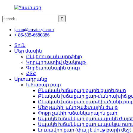
jason@create-yt.com
+ 86-535-6680886
Տուն
Մեր մասին
Ընկերության պրոֆիլը
Կորպորատիվ մշակույթ
Գործարանային տուր
ՀՏՀ
Արտադրանք
Խճաքար քար
Բնական խճաքար քարե քարե քար
Բնական խճաքար քար-մանրախիճ ք
Բնական խճաքար քար-ծիածանի քա
Մեծ չափի լանդշաֆտային ժայռ
Փոքր չափի խճանկարային քար
Ապակե խճանկար քար-ապակե ժայռ
Ապակե խճանկար քար-ապակյա ուլու
Լուսավոր քար (փայլ է մութ քարի մեջ)