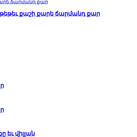
 թեթեւ քաշի քարե ճարմանդ քար
ար
ար
ը եւ վիլլան