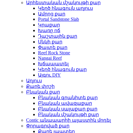
Արհեստական ​​մշակույթի քար
Կեղծ հնագույն աղյուս
Ամրոց քար
Portal Sandstone Slab
Կրաքար
Խառը ոճ
Դաշտային քար
Սնկի քար
Փայտե քար
Reef Rock Stone
Nangai Reef
Խճապատել
Կեղծ հնագույն քար
Այգու DIY
Աղյուս
Քարե փոշի
Բնական քար
Բնական գրանիտե քար
Բնական ավազաքար
Բնական սալաքար քար
Բնական մշակույթի քար
Contic անապարհի պլաստիկ մոդել
Փորագրված քար
Քարե լապտեր