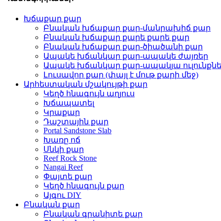
Խճաքար քար
Բնական խճաքար քար-մանրախիճ քար
Բնական խճաքար քարե քարե քար
Բնական խճաքար քար-ծիածանի քար
Ապակե խճանկար քար-ապակե ժայռեր
Ապակե խճանկար քար-ապակյա ուլունքն
Լուսավոր քար (փայլ է մութ քարի մեջ)
Արհեստական ​​մշակույթի քար
Կեղծ հնագույն աղյուս
Խճապատել
Կրաքար
Դաշտային քար
Portal Sandstone Slab
Խառը ոճ
Սնկի քար
Reef Rock Stone
Nangai Reef
Փայտե քար
Կեղծ հնագույն քար
Այգու DIY
Բնական քար
Բնական գրանիտե քար