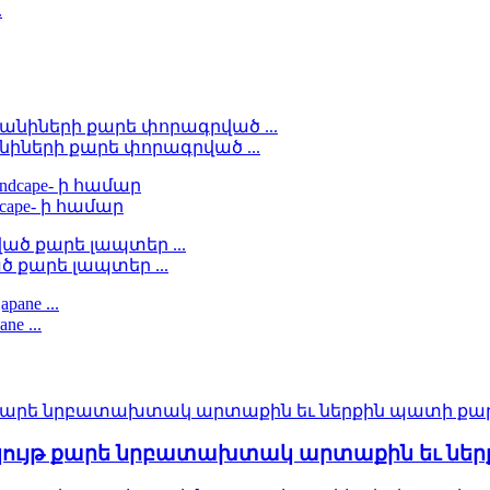
իների քարե փորագրված ...
dcape- ի համար
ծ քարե լապտեր ...
e ...
​մշակույթ քարե նրբատախտակ արտաքին եւ նե