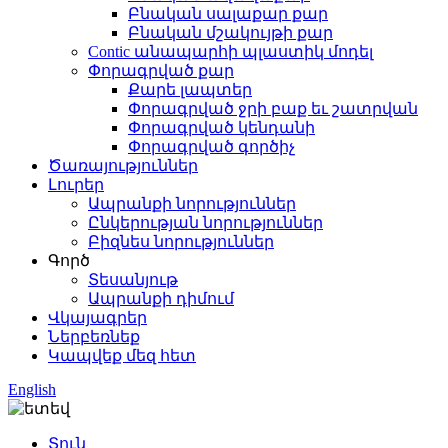
Բնական սալաքար քար
Բնական մշակույթի քար
Contic անապարհի պլաստիկ մոդել
Փորագրված քար
Քարե լապտեր
Փորագրված ջրի բաք եւ շատրվան
Փորագրված կենդանի
Փորագրված գործիչ
Ծառայություններ
Լուրեր
Ապրանքի նորություններ
Ընկերության նորություններ
Բիզնես նորություններ
Գործ
Տեսանյութ
Ապրանքի դիմում
Վկայագրեր
Ներբեռնեք
Կապվեք մեզ հետ
English
Տուն