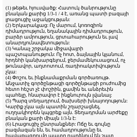
(1) թեթեւ հյուսվածք: Հատուկ ծանրությունը
բնական քարից 1/3-1 / 4 է, առանց պատի բազայի
լրացուցիչ աջակցության:
(2) Երկարակյաց: Ոչ մարում, կոռոզիոն
դիմադրություն, եղանակային դիմադրություն,
բարձր ամրություն, ցրտահարություն եւ լավ
անարդյունավետություն:
(3) Կանաչ շրջակա միջավայրի
պաշտպանություն: Ոչ հոտ, ձայնային կլանում,
հրդեհի կանխարգելում, ջերմամեկուսացում, ոչ
թունավոր, աղտոտում, ռադիոակտիվություն
չկա:
(4) Փոշու եւ ինքնամաքրման գործառույթ.
Անջատիչ գործընթացի գործընթացի բուժումից
հետո հեշտ չէ փոշիին, քամին եւ անձրեւին
պահելը, հնարավոր է ինքնուրույն լվանալ:
(5) Պարզ տեղադրում, ծախսերի խնայողություն:
Կարիք չկա այն պատին շղարշացնել,
ուղղակիորեն կպցրեք այն. Տեղադրման արժեքը
բնական քարի միայն 1/3-ն է:
(6) Լրացուցիչ ընտրանքներ: Ոճը եւ գույնը
բազմազան են, եւ համադրությունը եւ
հավաքագրումը պատը դարձնում են շատ