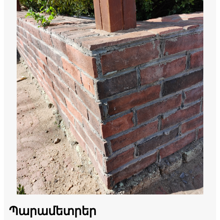
Պարամետրեր