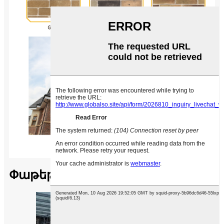
Փաթեթներ