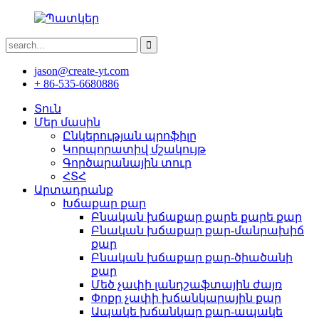
jason@create-yt.com
+ 86-535-6680886
Տուն
Մեր մասին
Ընկերության պրոֆիլը
Կորպորատիվ մշակույթ
Գործարանային տուր
ՀՏՀ
Արտադրանք
Խճաքար քար
Բնական խճաքար քարե քարե քար
Բնական խճաքար քար-մանրախիճ
քար
Բնական խճաքար քար-ծիածանի
քար
Մեծ չափի լանդշաֆտային ժայռ
Փոքր չափի խճանկարային քար
Ապակե խճանկար քար-ապակե