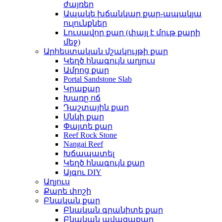
ժայռեր
Ապակե խճանկար քար-ապակյա
ուլունքներ
Լուսավոր քար (փայլ է մութ քարի
մեջ)
Արհեստական ​​մշակույթի քար
Կեղծ հնագույն աղյուս
Ամրոց քար
Portal Sandstone Slab
Կրաքար
Խառը ոճ
Դաշտային քար
Սնկի քար
Փայտե քար
Reef Rock Stone
Nangai Reef
Խճապատել
Կեղծ հնագույն քար
Այգու DIY
Աղյուս
Քարե փոշի
Բնական քար
Բնական գրանիտե քար
Բնական ավազաքար