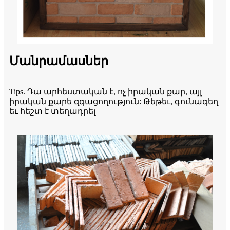
Մանրամասներ
Tips. Դա արհեստական ​​է, ոչ իրական քար, այլ
իրական քարե զգացողություն: Թեթեւ, գունագեղ
եւ հեշտ է տեղադրել