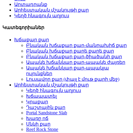
Արտադրանք
Արհեստական ​​մշակույթի քար
Կեղծ հնագույն աղյուս
Կատեգորիաներ
Խճաքար քար
Բնական խճաքար քար-մանրախիճ քար
Բնական խճաքար քարե քարե քար
Բնական խճաքար քար-ծիածանի քար
Ապակե խճանկար քար-ապակե ժայռեր
Ապակե խճանկար քար-ապակյա
ուլունքներ
Լուսավոր քար (փայլ է մութ քարի մեջ)
Արհեստական ​​մշակույթի քար
Կեղծ հնագույն աղյուս
Խճապատել
Կրաքար
Դաշտային քար
Portal Sandstone Slab
Խառը ոճ
Սնկի քար
Reef Rock Stone