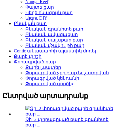
Nangai Reef
Փայտե քար
Կեղծ հնագույն քար
Այգու DIY
Բնական քար
Բնական գրանիտե քար
Բնական ավազաքար
Բնական սալաքար քար
Բնական մշակույթի քար
Contic անապարհի պլաստիկ մոդել
Քարե փոշի
Փորագրված քար
Քարե լապտեր
Փորագրված ջրի բաք եւ շատրվան
Փորագրված կենդանի
Փորագրված գործիչ
Ընտրված արտադրանք
Ձի -2 փորագրված քարե գրանիտե
քար ...