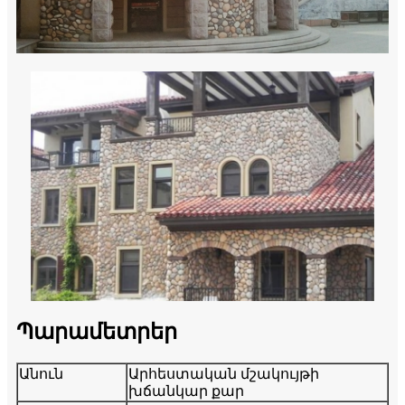
Պարամետրեր
Անուն
Արհեստական ​​մշակույթի
խճանկար քար