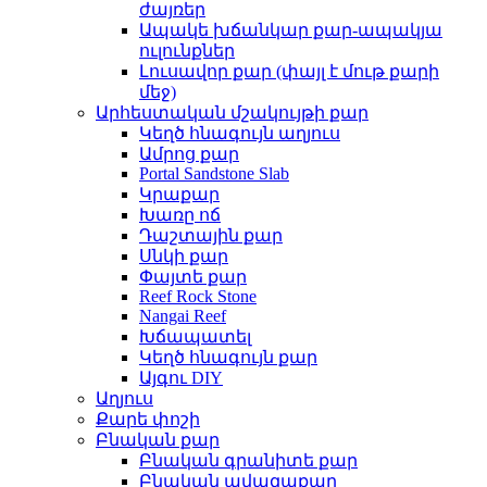
ժայռեր
Ապակե խճանկար քար-ապակյա
ուլունքներ
Լուսավոր քար (փայլ է մութ քարի
մեջ)
Արհեստական ​​մշակույթի քար
Կեղծ հնագույն աղյուս
Ամրոց քար
Portal Sandstone Slab
Կրաքար
Խառը ոճ
Դաշտային քար
Սնկի քար
Փայտե քար
Reef Rock Stone
Nangai Reef
Խճապատել
Կեղծ հնագույն քար
Այգու DIY
Աղյուս
Քարե փոշի
Բնական քար
Բնական գրանիտե քար
Բնական ավազաքար