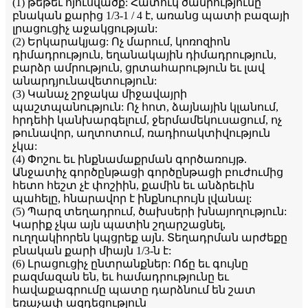
(1) թեթեւ հյուսվածք: Հատուկ ծանրությունը
բնական քարից 1/3-1 / 4 է, առանց պատի բազայի
լրացուցիչ աջակցության:
(2) Երկարակյաց: Ոչ մարում, կոռոզիոն
դիմադրություն, եղանակային դիմադրություն,
բարձր ամրություն, ցրտահարություն եւ լավ
անարդյունավետություն:
(3) Կանաչ շրջակա միջավայրի
պաշտպանություն: Ոչ հոտ, ձայնային կլանում,
հրդեհի կանխարգելում, ջերմամեկուսացում, ոչ
թունավոր, աղտոտում, ռադիոակտիվություն
չկա:
(4) Փոշու եւ ինքնամաքրման գործառույթ.
Անջատիչ գործընթացի գործընթացի բուժումից
հետո հեշտ չէ փոշիին, քամին եւ անձրեւին
պահելը, հնարավոր է ինքնուրույն լվանալ:
(5) Պարզ տեղադրում, ծախսերի խնայողություն:
Կարիք չկա այն պատին շղարշացնել,
ուղղակիորեն կպցրեք այն. Տեղադրման արժեքը
բնական քարի միայն 1/3-ն է:
(6) Լրացուցիչ ընտրանքներ: Ոճը եւ գույնը
բազմազան են, եւ համադրությունը եւ
հավաքագրումը պատը դարձնում են շատ
եռաչափ ազդեցություն