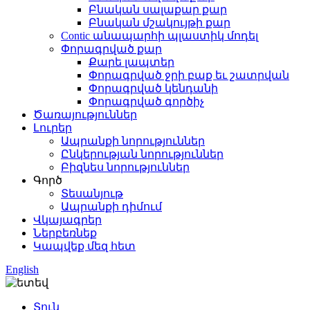
Բնական սալաքար քար
Բնական մշակույթի քար
Contic անապարհի պլաստիկ մոդել
Փորագրված քար
Քարե լապտեր
Փորագրված ջրի բաք եւ շատրվան
Փորագրված կենդանի
Փորագրված գործիչ
Ծառայություններ
Լուրեր
Ապրանքի նորություններ
Ընկերության նորություններ
Բիզնես նորություններ
Գործ
Տեսանյութ
Ապրանքի դիմում
Վկայագրեր
Ներբեռնեք
Կապվեք մեզ հետ
English
Տուն