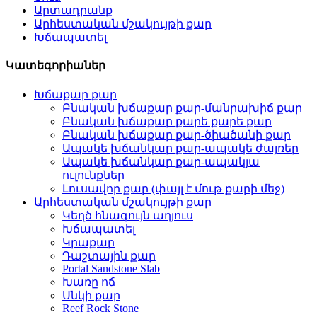
Արտադրանք
Արհեստական ​​մշակույթի քար
Խճապատել
Կատեգորիաներ
Խճաքար քար
Բնական խճաքար քար-մանրախիճ քար
Բնական խճաքար քարե քարե քար
Բնական խճաքար քար-ծիածանի քար
Ապակե խճանկար քար-ապակե ժայռեր
Ապակե խճանկար քար-ապակյա
ուլունքներ
Լուսավոր քար (փայլ է մութ քարի մեջ)
Արհեստական ​​մշակույթի քար
Կեղծ հնագույն աղյուս
Խճապատել
Կրաքար
Դաշտային քար
Portal Sandstone Slab
Խառը ոճ
Սնկի քար
Reef Rock Stone