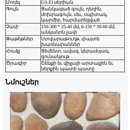
Մոդել
GS-El սերիան
Գույն
Ցանկացած գույն, դեղին,
մոխրագույն, սեւ, սպիտակ,
կարմիր, հարմարեցված
Չափ
150-300 * 25-40 մմ, 6-150 * 30-60 մմ,
անկանոն չափ
Փաթեթներ
Ստվարաթուղթ, փայտե
խառնարաններ
Հումք
Ցեմենտ, ավազ, կերամսյակ,
գունանյութ
Ծրագիր
Շենքի եւ վիլլայի արտաքին եւ
ներքին պատի պատը
Նմուշներ