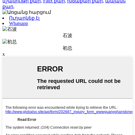
մշակույթի քար
,
Faux քար
,
խճաքար քար
,
ապակե
քար
,
Ուղարկեք էլ
Whatsapp
石波
初总
x