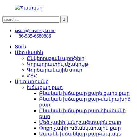
jason@create-yt.com
+ 86-535-6680886
Տուն
Մեր մասին
Ընկերության պրոֆիլը
Կորպորատիվ մշակույթ
Գործարանային տուր
ՀՏՀ
Արտադրանք
Խճաքար քար
Բնական խճաքար քարե քարե քար
Բնական խճաքար քար-մանրախիճ
քար
Բնական խճաքար քար-ծիածանի
քար
Մեծ չափի լանդշաֆտային ժայռ
Փոքր չափի խճանկարային քար
Ապակե խճանկար քար-ապակե