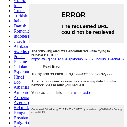
Arabic
Irish
Greek
Turkish
Italian
Danish
Romanian
Indonesian
Czech
Afrikaans
Swedish
Polish
Basque
Catalan
Esperanto
Hindi
Lao
Albanian
Amharic
Armenian
Azerbaijani
Belarusian
Bengali
Bosnian
Bulgarian