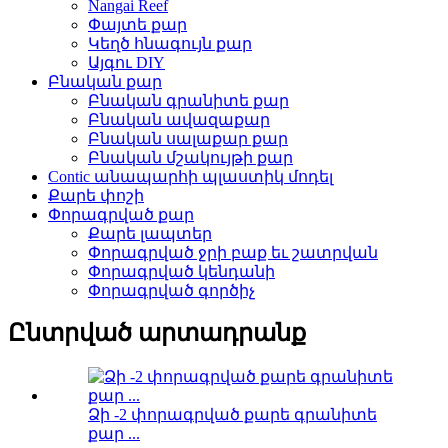
Nangai Reef
Փայտե քար
Կեղծ հնագույն քար
Այգու DIY
Բնական քար
Բնական գրանիտե քար
Բնական ավազաքար
Բնական սալաքար քար
Բնական մշակույթի քար
Contic անապարհի պլաստիկ մոդել
Քարե փոշի
Փորագրված քար
Քարե լապտեր
Փորագրված ջրի բաք եւ շատրվան
Փորագրված կենդանի
Փորագրված գործիչ
Ընտրված արտադրանք
Ձի -2 փորագրված քարե գրանիտե
քար ...