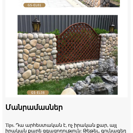
Մանրամասներ
Tips. Դա արհեստական ​​է, ոչ իրական քար, այլ
իրական քարե զգացողություն: Թեթեւ, գունագեղ