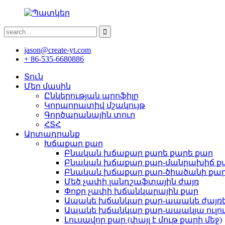
jason@create-yt.com
+ 86-535-6680886
Տուն
Մեր մասին
Ընկերության պրոֆիլը
Կորպորատիվ մշակույթ
Գործարանային տուր
ՀՏՀ
Արտադրանք
Խճաքար քար
Բնական խճաքար քարե քարե քար
Բնական խճաքար քար-մանրախիճ ք
Բնական խճաքար քար-ծիածանի քա
Մեծ չափի լանդշաֆտային ժայռ
Փոքր չափի խճանկարային քար
Ապակե խճանկար քար-ապակե ժայռ
Ապակե խճանկար քար-ապակյա ուլու
Լուսավոր քար (փայլ է մութ քարի մեջ)