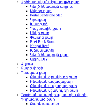
Արհեստական ​​մշակույթի քար
Կեղծ հնագույն աղյուս
Ամրոց քար
Portal Sandstone Slab
Կրաքար
Խառը ոճ
Դաշտային քար
Սնկի քար
Փայտե քար
Reef Rock Stone
Nangai Reef
Խճապատել
Կեղծ հնագույն քար
Այգու DIY
Աղյուս
Քարե փոշի
Բնական քար
Բնական գրանիտե քար
Բնական ավազաքար
Բնական սալաքար քար
Բնական մշակույթի քար
Contic անապարհի պլաստիկ մոդել
Փորագրված քար
Քարե լապտեր