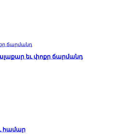
սալաքար եւ փոքր ճարմանդ
ւ համար