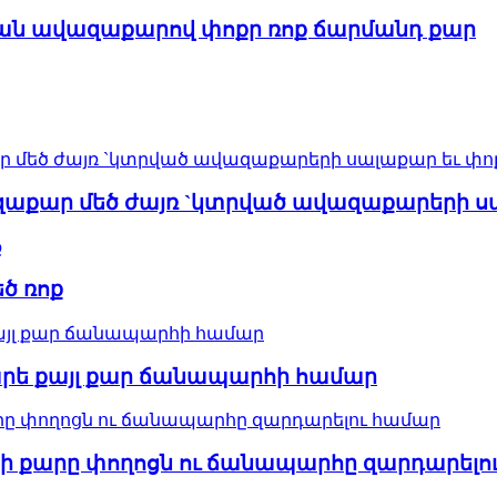
ան ավազաքարով փոքր ռոք ճարմանդ քար
վազաքար մեծ ժայռ `կտրված ավազաքարերի 
եծ ռոք
արե քայլ քար ճանապարհի համար
պի քարը փողոցն ու ճանապարհը զարդարելո