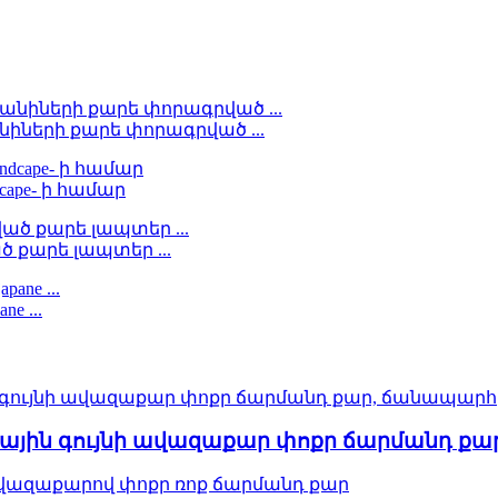
իների քարե փորագրված ...
dcape- ի համար
ծ քարե լապտեր ...
e ...
կային գույնի ավազաքար փոքր ճարմանդ ք