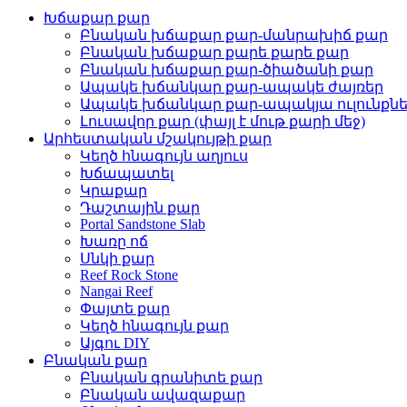
Խճաքար քար
Բնական խճաքար քար-մանրախիճ քար
Բնական խճաքար քարե քարե քար
Բնական խճաքար քար-ծիածանի քար
Ապակե խճանկար քար-ապակե ժայռեր
Ապակե խճանկար քար-ապակյա ուլունքն
Լուսավոր քար (փայլ է մութ քարի մեջ)
Արհեստական ​​մշակույթի քար
Կեղծ հնագույն աղյուս
Խճապատել
Կրաքար
Դաշտային քար
Portal Sandstone Slab
Խառը ոճ
Սնկի քար
Reef Rock Stone
Nangai Reef
Փայտե քար
Կեղծ հնագույն քար
Այգու DIY
Բնական քար
Բնական գրանիտե քար
Բնական ավազաքար