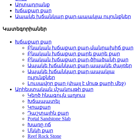
Արտադրանք
Խճաքար քար
Ապակե խճանկար քար-ապակյա ուլունքներ
Կատեգորիաներ
Խճաքար քար
Բնական խճաքար քար-մանրախիճ քար
Բնական խճաքար քարե քարե քար
Բնական խճաքար քար-ծիածանի քար
Ապակե խճանկար քար-ապակե ժայռեր
Ապակե խճանկար քար-ապակյա
ուլունքներ
Լուսավոր քար (փայլ է մութ քարի մեջ)
Արհեստական ​​մշակույթի քար
Կեղծ հնագույն աղյուս
Խճապատել
Կրաքար
Դաշտային քար
Portal Sandstone Slab
Խառը ոճ
Սնկի քար
Reef Rock Stone