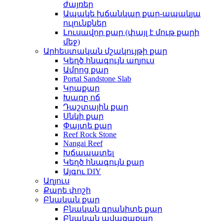
ժայռեր
Ապակե խճանկար քար-ապակյա
ուլունքներ
Լուսավոր քար (փայլ է մութ քարի
մեջ)
Արհեստական ​​մշակույթի քար
Կեղծ հնագույն աղյուս
Ամրոց քար
Portal Sandstone Slab
Կրաքար
Խառը ոճ
Դաշտային քար
Սնկի քար
Փայտե քար
Reef Rock Stone
Nangai Reef
Խճապատել
Կեղծ հնագույն քար
Այգու DIY
Աղյուս
Քարե փոշի
Բնական քար
Բնական գրանիտե քար
Բնական ավազաքար