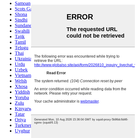
Samoan
Scots Gaelic
Shona
Sindhi
Sundanese
Swahili
Tajik
Tamil
Telugu
Thai
Ukrainian
Urdu
Uzbek
Vietnamese
Welsh
Xhosa
Yiddish
Yoruba
Zulu
Kinyarwanda
Tatar
Oriya
Turkmen
Uyghur