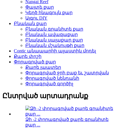
Nangai Reef
Փայտե քար
Կեղծ հնագույն քար
Այգու DIY
Բնական քար
Բնական գրանիտե քար
Բնական ավազաքար
Բնական սալաքար քար
Բնական մշակույթի քար
Contic անապարհի պլաստիկ մոդել
Քարե փոշի
Փորագրված քար
Քարե լապտեր
Փորագրված ջրի բաք եւ շատրվան
Փորագրված կենդանի
Փորագրված գործիչ
Ընտրված արտադրանք
Ձի -2 փորագրված քարե գրանիտե
քար ...