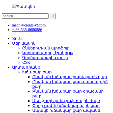
jason@create-yt.com
+ 86-535-6680886
Տուն
Մեր մասին
Ընկերության պրոֆիլը
Կորպորատիվ մշակույթ
Գործարանային տուր
ՀՏՀ
Արտադրանք
Խճաքար քար
Բնական խճաքար քարե քարե քար
Բնական խճաքար քար-մանրախիճ
քար
Բնական խճաքար քար-ծիածանի
քար
Մեծ չափի լանդշաֆտային ժայռ
Փոքր չափի խճանկարային քար
Ապակե խճանկար քար-ապակե