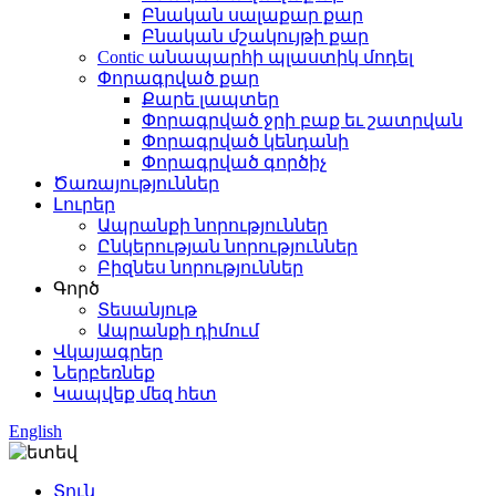
Բնական սալաքար քար
Բնական մշակույթի քար
Contic անապարհի պլաստիկ մոդել
Փորագրված քար
Քարե լապտեր
Փորագրված ջրի բաք եւ շատրվան
Փորագրված կենդանի
Փորագրված գործիչ
Ծառայություններ
Լուրեր
Ապրանքի նորություններ
Ընկերության նորություններ
Բիզնես նորություններ
Գործ
Տեսանյութ
Ապրանքի դիմում
Վկայագրեր
Ներբեռնեք
Կապվեք մեզ հետ
English
Տուն