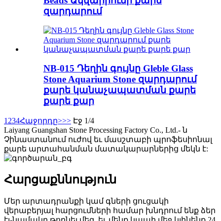
Beads Ակվարիումի քարե
զարդարում
NB-015 Դեղին գույնը Gleble Glass
Stone Aquarium Stone զարդարում
քարե կանաչապատման քարե
քարե քար
1
2
3
4
Հաջորդը>
>>
Էջ 1/4
Laiyang Guangshan Stone Processing Factory Co., Ltd.- ն
Չինաստանում ուժով եւ մասշտաբի պրոֆեսիոնալ
քարե արտահանման մատակարարներից մեկն է:
Հարցաքննություն
Մեր արտադրանքի կամ գների ցուցակի
վերաբերյալ հարցումների համար խնդրում ենք ձեր
էլ-նամակը թողնել մեզ, եւ մենք կապի մեջ կլինենք 24