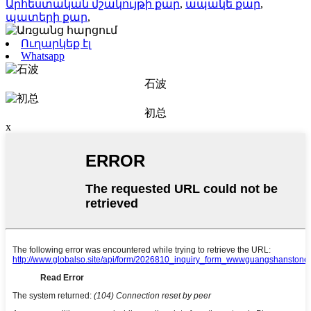
Արհեստական ​​մշակույթի քար
,
ապակե քար
,
պատերի քար
,
Ուղարկեք էլ
Whatsapp
石波
初总
x