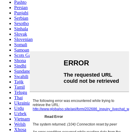
Pashto
Persian
Punjabi
Serbian
Sesotho
Sinhala
Slovak
Slovenian
Somali
Samoan
Scots Gaelic
Shona
Sindhi
Sundanese
Swahili
Tajik
Tamil
Telugu
Thai
Ukrainian
Urdu
Uzbek
Vietnamese
Welsh
Xhosa