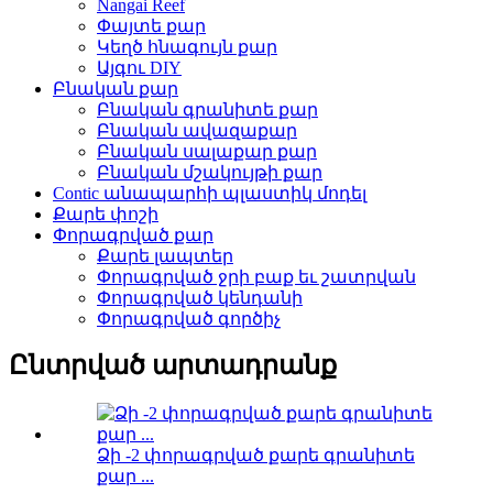
Nangai Reef
Փայտե քար
Կեղծ հնագույն քար
Այգու DIY
Բնական քար
Բնական գրանիտե քար
Բնական ավազաքար
Բնական սալաքար քար
Բնական մշակույթի քար
Contic անապարհի պլաստիկ մոդել
Քարե փոշի
Փորագրված քար
Քարե լապտեր
Փորագրված ջրի բաք եւ շատրվան
Փորագրված կենդանի
Փորագրված գործիչ
Ընտրված արտադրանք
Ձի -2 փորագրված քարե գրանիտե
քար ...