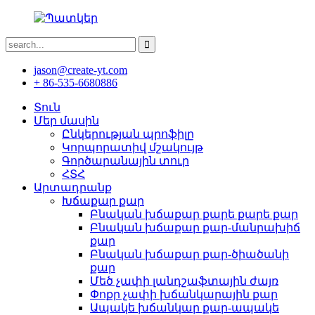
jason@create-yt.com
+ 86-535-6680886
Տուն
Մեր մասին
Ընկերության պրոֆիլը
Կորպորատիվ մշակույթ
Գործարանային տուր
ՀՏՀ
Արտադրանք
Խճաքար քար
Բնական խճաքար քարե քարե քար
Բնական խճաքար քար-մանրախիճ
քար
Բնական խճաքար քար-ծիածանի
քար
Մեծ չափի լանդշաֆտային ժայռ
Փոքր չափի խճանկարային քար
Ապակե խճանկար քար-ապակե