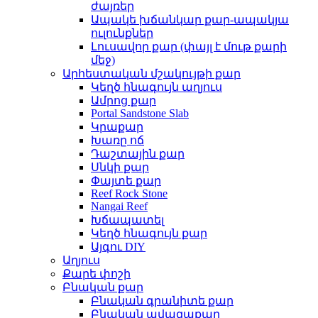
ժայռեր
Ապակե խճանկար քար-ապակյա
ուլունքներ
Լուսավոր քար (փայլ է մութ քարի
մեջ)
Արհեստական ​​մշակույթի քար
Կեղծ հնագույն աղյուս
Ամրոց քար
Portal Sandstone Slab
Կրաքար
Խառը ոճ
Դաշտային քար
Սնկի քար
Փայտե քար
Reef Rock Stone
Nangai Reef
Խճապատել
Կեղծ հնագույն քար
Այգու DIY
Աղյուս
Քարե փոշի
Բնական քար
Բնական գրանիտե քար
Բնական ավազաքար