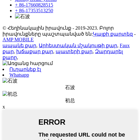
+ 86-17660828515
+ 86-17353513250
© Հեղինակային իրավունք - 2019-2023. Բոլոր
իրավունքները պաշտպանված են:
Կայքի քարտեզ
-
AMP MOBILE
ապակե քար
,
Արհեստական ​​մշակույթի քար
,
Faux
քար
,
խճաքար քար
,
պատերի քար
,
Զարդարել
քարը
,
Ուղարկեք էլ
Whatsapp
石波
初总
x