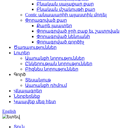
Բնական սալաքար քար
Բնական մշակույթի քար
Contic անապարհի պլաստիկ մոդել
Փորագրված քար
Քարե լապտեր
Փորագրված ջրի բաք եւ շատրվան
Փորագրված կենդանի
Փորագրված գործիչ
Ծառայություններ
Լուրեր
Ապրանքի նորություններ
Ընկերության նորություններ
Բիզնես նորություններ
Գործ
Տեսանյութ
Ապրանքի դիմում
Վկայագրեր
Ներբեռնեք
Կապվեք մեզ հետ
English
Տուն