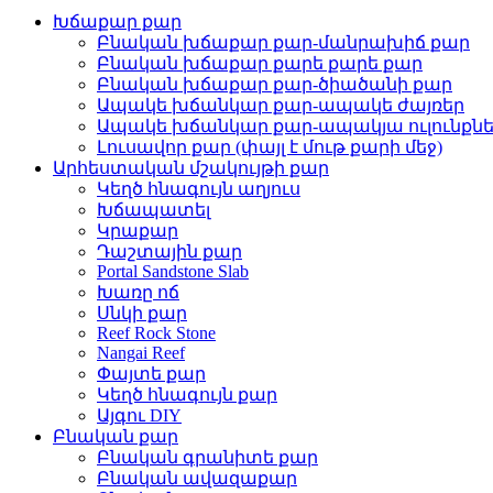
Խճաքար քար
Բնական խճաքար քար-մանրախիճ քար
Բնական խճաքար քարե քարե քար
Բնական խճաքար քար-ծիածանի քար
Ապակե խճանկար քար-ապակե ժայռեր
Ապակե խճանկար քար-ապակյա ուլունքն
Լուսավոր քար (փայլ է մութ քարի մեջ)
Արհեստական ​​մշակույթի քար
Կեղծ հնագույն աղյուս
Խճապատել
Կրաքար
Դաշտային քար
Portal Sandstone Slab
Խառը ոճ
Սնկի քար
Reef Rock Stone
Nangai Reef
Փայտե քար
Կեղծ հնագույն քար
Այգու DIY
Բնական քար
Բնական գրանիտե քար
Բնական ավազաքար