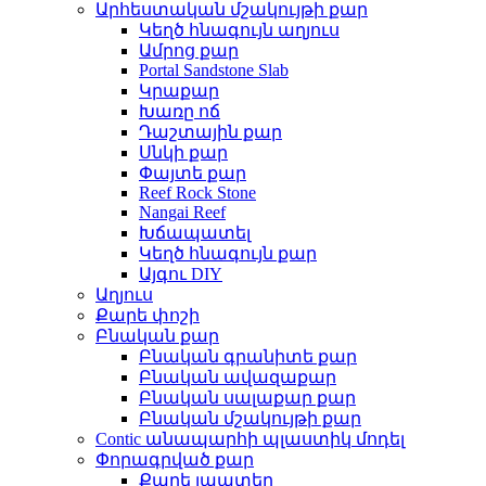
Արհեստական ​​մշակույթի քար
Կեղծ հնագույն աղյուս
Ամրոց քար
Portal Sandstone Slab
Կրաքար
Խառը ոճ
Դաշտային քար
Սնկի քար
Փայտե քար
Reef Rock Stone
Nangai Reef
Խճապատել
Կեղծ հնագույն քար
Այգու DIY
Աղյուս
Քարե փոշի
Բնական քար
Բնական գրանիտե քար
Բնական ավազաքար
Բնական սալաքար քար
Բնական մշակույթի քար
Contic անապարհի պլաստիկ մոդել
Փորագրված քար
Քարե լապտեր