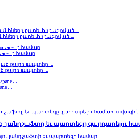
իների քարե փորագրված ...
dcape- ի համար
ծ քարե լապտեր ...
e ...
ազ `լանդշաֆտը եւ պարտեզը զարդարելու հ