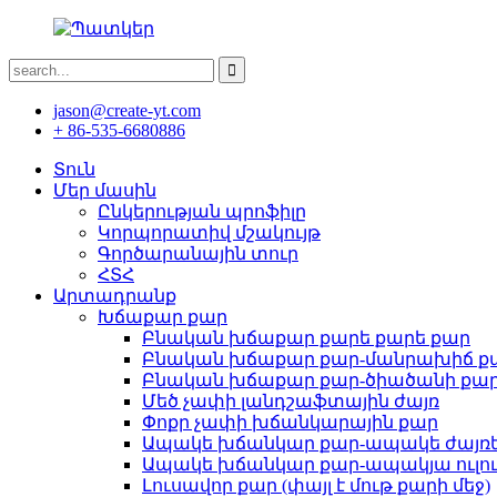
jason@create-yt.com
+ 86-535-6680886
Տուն
Մեր մասին
Ընկերության պրոֆիլը
Կորպորատիվ մշակույթ
Գործարանային տուր
ՀՏՀ
Արտադրանք
Խճաքար քար
Բնական խճաքար քարե քարե քար
Բնական խճաքար քար-մանրախիճ ք
Բնական խճաքար քար-ծիածանի քա
Մեծ չափի լանդշաֆտային ժայռ
Փոքր չափի խճանկարային քար
Ապակե խճանկար քար-ապակե ժայռ
Ապակե խճանկար քար-ապակյա ուլու
Լուսավոր քար (փայլ է մութ քարի մեջ)