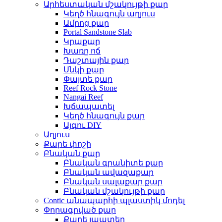
Արհեստական ​​մշակույթի քար
Կեղծ հնագույն աղյուս
Ամրոց քար
Portal Sandstone Slab
Կրաքար
Խառը ոճ
Դաշտային քար
Սնկի քար
Փայտե քար
Reef Rock Stone
Nangai Reef
Խճապատել
Կեղծ հնագույն քար
Այգու DIY
Աղյուս
Քարե փոշի
Բնական քար
Բնական գրանիտե քար
Բնական ավազաքար
Բնական սալաքար քար
Բնական մշակույթի քար
Contic անապարհի պլաստիկ մոդել
Փորագրված քար
Քարե լապտեր