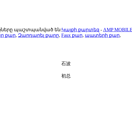
ունքները պաշտպանված են:
Կայքի քարտեզ
-
AMP MOBIL
ր քար
,
Զարդարել քարը
,
Faux քար
,
պատերի քար
,
石波
初总