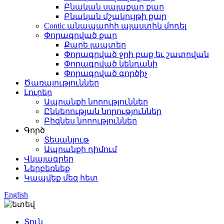
Բնական սալաքար քար
Բնական մշակույթի քար
Contic անապարհի պլաստիկ մոդել
Փորագրված քար
Քարե լապտեր
Փորագրված ջրի բաք եւ շատրվան
Փորագրված կենդանի
Փորագրված գործիչ
Ծառայություններ
Լուրեր
Ապրանքի նորություններ
Ընկերության նորություններ
Բիզնես նորություններ
Գործ
Տեսանյութ
Ապրանքի դիմում
Վկայագրեր
Ներբեռնեք
Կապվեք մեզ հետ
English
Տուն