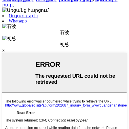
քար
,
Ուղարկեք էլ
Whatsapp
石波
初总
x