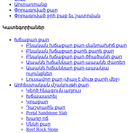
Արտադրանք
Փորագրված քար
Փորագրված ջրի բաք եւ շատրվան
Կատեգորիաներ
Խճաքար քար
Բնական խճաքար քար-մանրախիճ քար
Բնական խճաքար քարե քարե քար
Բնական խճաքար քար-ծիածանի քար
Ապակե խճանկար քար-ապակե ժայռեր
Ապակե խճանկար քար-ապակյա
ուլունքներ
Լուսավոր քար (փայլ է մութ քարի մեջ)
Արհեստական ​​մշակույթի քար
Կեղծ հնագույն աղյուս
Խճապատել
Կրաքար
Դաշտային քար
Portal Sandstone Slab
Խառը ոճ
Սնկի քար
Reef Rock Stone