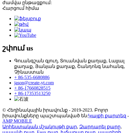
ժամվա ընթացքում:
Հարցում հիմա
շփում
us
Գուանգշան գյուղ, Տուանվան քաղաք, Լայյալ
քաղաք, Յանյան քաղաք, Շանդոնգ նահանգ,
Չինաստան
+ 86-535-6680886
jason@create-yt.com
+ 86-17660828515
+ 86-17353513250
© Հեղինակային իրավունք - 2019-2023. Բոլոր
իրավունքները պաշտպանված են:
Կայքի քարտեզ
-
AMP MOBILE
Արհեստական ​​մշակույթի քար
,
Զարդարել քարը
,
ապակե քար
,
Faux քար
,
խճաքար քար
,
պատերի