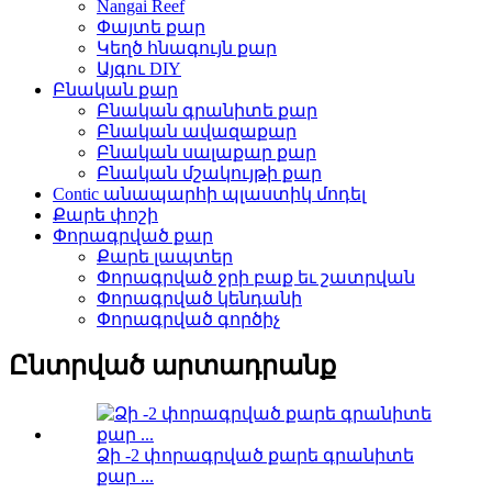
Nangai Reef
Փայտե քար
Կեղծ հնագույն քար
Այգու DIY
Բնական քար
Բնական գրանիտե քար
Բնական ավազաքար
Բնական սալաքար քար
Բնական մշակույթի քար
Contic անապարհի պլաստիկ մոդել
Քարե փոշի
Փորագրված քար
Քարե լապտեր
Փորագրված ջրի բաք եւ շատրվան
Փորագրված կենդանի
Փորագրված գործիչ
Ընտրված արտադրանք
Ձի -2 փորագրված քարե գրանիտե
քար ...