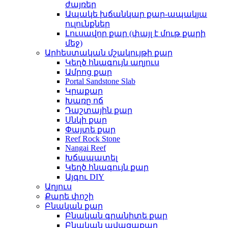
ժայռեր
Ապակե խճանկար քար-ապակյա
ուլունքներ
Լուսավոր քար (փայլ է մութ քարի
մեջ)
Արհեստական ​​մշակույթի քար
Կեղծ հնագույն աղյուս
Ամրոց քար
Portal Sandstone Slab
Կրաքար
Խառը ոճ
Դաշտային քար
Սնկի քար
Փայտե քար
Reef Rock Stone
Nangai Reef
Խճապատել
Կեղծ հնագույն քար
Այգու DIY
Աղյուս
Քարե փոշի
Բնական քար
Բնական գրանիտե քար
Բնական ավազաքար