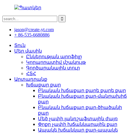
jason@create-yt.com
+ 86-535-6680886
Տուն
Մեր մասին
Ընկերության պրոֆիլը
Կորպորատիվ մշակույթ
Գործարանային տուր
ՀՏՀ
Արտադրանք
Խճաքար քար
Բնական խճաքար քարե քարե քար
Բնական խճաքար քար-մանրախիճ
քար
Բնական խճաքար քար-ծիածանի
քար
Մեծ չափի լանդշաֆտային ժայռ
Փոքր չափի խճանկարային քար
Ապակե խճանկար քար-ապակե